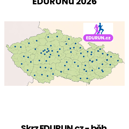
EDURUNu 2026
Skrz EDURUN.cz - běh 