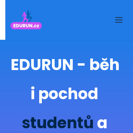
EDURUN - běh 
i pochod 
studentů
 a 