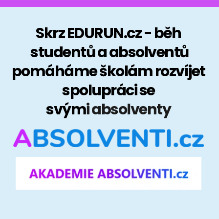
Skrz EDURUN.cz - běh 
studentů a absolventů
pomáháme školám rozvíjet 
spolupráci se 
svým
i absolventy 