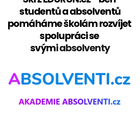
studentů a absolventů
pomáháme školám rozvíjet 
spolupráci se 
svým
i absolventy