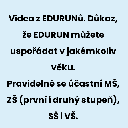
Videa z EDURUNů. Důkaz, 
že EDURUN můžete 
uspořádat v jakémkoliv 
věku. 
Pravidelně se účastní MŠ, 
ZŠ (první i druhý stupeň), 
SŠ i VŠ. 